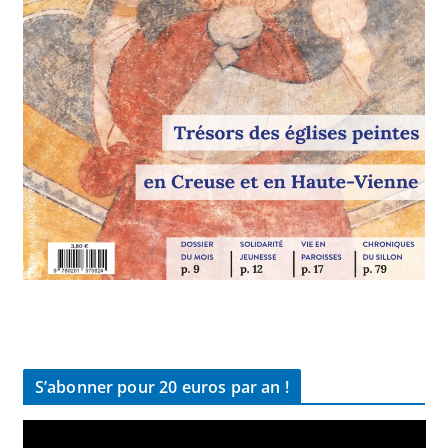
S’abonner pour 20 euros par an !
L