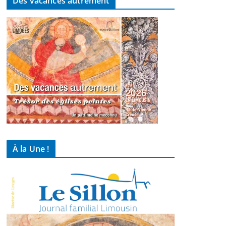
Des vacances autrement
À la Une !