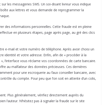
t sur les messageries SMS. Un soi-disant livreur vous indique
s la boîte aux lettres et vous demande de reprogrammer la
rnaque.
r des informations personnelles. Cette fraude est en pleine
effectue en plusieurs étapes, page après page, au gré des clics
tre e-mail et votre numéro de téléphone. Après avoir choisi un
re identité et votre adresse. Enfin, afin de « procéder à la
on », l’interface vous réclame vos coordonnées de carte bancaire.
 offre au malfaiteur des données précieuses. Ces dernières
tamment pour une escroquerie au faux conseiller bancaire, avec
ntrôle du compte. Pour peu que l’on soit en attente d’un colis,
nt. Plus généralement, vérifiez directement auprès du
bien l’auteur. N’hésitez pas à signaler la fraude sur le site