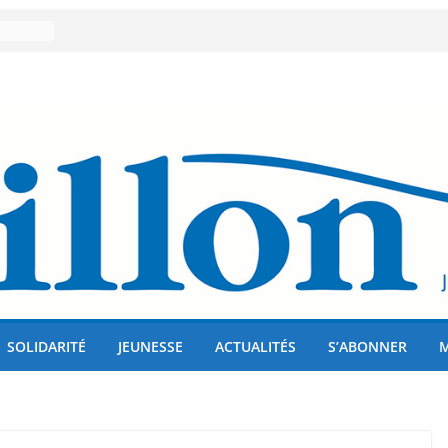
er 80
lises
us !
SOLIDARITÉ
JEUNESSE
ACTUALITÉS
S’ABONNER