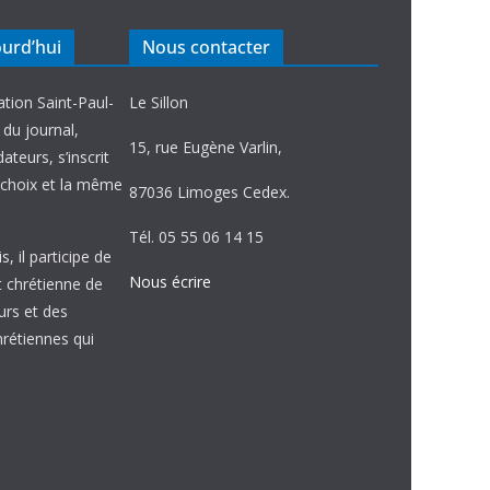
ourd’hui
Nous contacter
ation Saint-Paul-
Le Sillon
e du journal,
15, rue Eugène Varlin,
ateurs, s’inscrit
choix et la même
87036 Limoges Cedex.
Tél. 05 55 06 14 15
, il participe de
Nous écrire
et chrétienne de
urs et des
étiennes qui