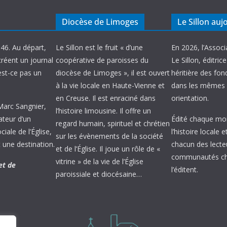
Diocèse de Limoges
Le Sillon auj
946. Au départ,
Le Sillon est le fruit « d’une
En 2026, l’Associ
créent un journal
coopérative de paroisses du
Le Sillon, éditric
’est-ce pas un
diocèse de Limoges », il est ouvert
héritière des fond
à la vie locale en Haute-Vienne et
dans les mêmes 
en Creuse. Il est enraciné dans
orientation.
 Marc Sangnier,
l’histoire limousine. Il offre un
ateur d’un
Édité chaque mois
regard humain, spirituel et chrétien
ale de l’Église,
l’histoire locale 
sur les évènements de la société
 une destination.
chacun des lecte
et de l’Église. Il joue un rôle de «
communautés chr
vitrine » de la vie de l’Église
et de
l’éditent.
paroissiale et diocésaine…