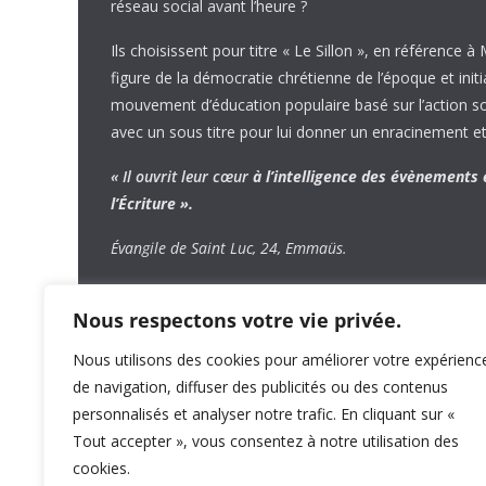
réseau social avant l’heure ?
Ils choisissent pour titre « Le Sillon », en référence à
figure de la démocratie chrétienne de l’époque et initi
mouvement d’éducation populaire basé sur l’action soci
avec un sous titre pour lui donner un enracinement et
« Il ouvrit leur cœur
à l’intelligence
des évènements
l’Écriture ».
Évangile de Saint Luc, 24, Emmaüs.
Nous respectons votre vie privée.
Nous utilisons des cookies pour améliorer votre expérienc
de navigation, diffuser des publicités ou des contenus
personnalisés et analyser notre trafic. En cliquant sur «
Tout accepter », vous consentez à notre utilisation des
cookies.