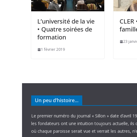
L’université de la vie
CLER 
• Quatre soirées de
famill
formation
23 janv
1 février 2019
Un peu d’histoire…
Le premier numéro du journal « Sillon » date d’avril 1
les fondateurs ont une intuition toujours actuelle, ils 
où chaque paroisse serait vue et verrait les autres, n