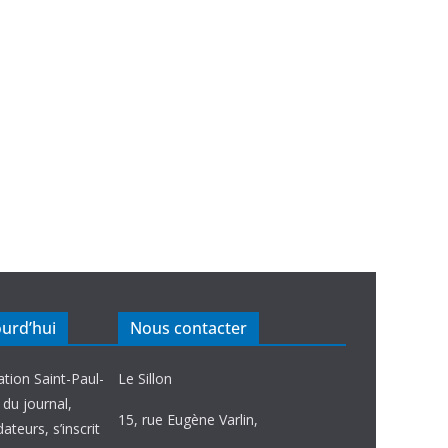
ourd’hui
Nous contacter
ation Saint-Paul-
Le Sillon
e du journal,
15, rue Eugène Varlin,
ateurs, s’inscrit