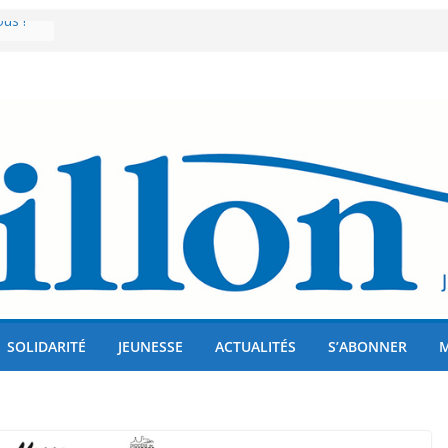
us !
er 80
lises
SOLIDARITÉ
JEUNESSE
ACTUALITÉS
S’ABONNER