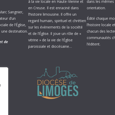
à la vie locale en Haute-Vienne et
dans les mêmes 
en Creuse. Il est enraciné dans
orientation.
 Marc Sangnier,
l’histoire limousine. Il offre un
ateur d’un
Édité chaque mois
regard humain, spirituel et chrétien
ale de l’Église,
l’histoire locale 
sur les évènements de la société
 une destination.
chacun des lecte
et de l’Église. Il joue un rôle de «
communautés chr
vitrine » de la vie de l’Église
et de
l’éditent.
paroissiale et diocésaine…
e