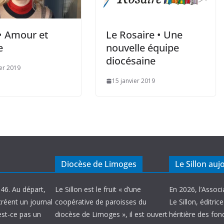
• Amour et
Le Rosaire • Une
e
nouvelle équipe
diocésaine
ier 2019
15 janvier 2019
Diocèse de Limoges
Le Sillon auj
946. Au départ,
Le Sillon est le fruit « d’une
En 2026, l’Associ
créent un journal
coopérative de paroisses du
Le Sillon, éditric
’est-ce pas un
diocèse de Limoges », il est ouvert
héritière des fond