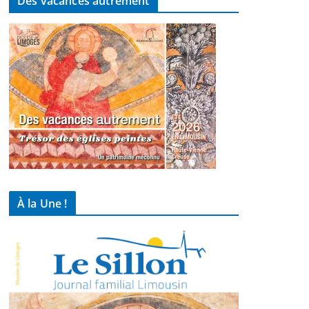
Des vacances autrement
À la Une !