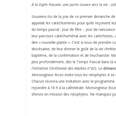
À la Vigile Pascale, une porte s’ouvre vers la vie : cel
Souviens-toi de la joie de ce premier dimanche de
appelait les catéchumènes pour qu’ils reçoivent les
du temps pascal : Jour de fête – Jour de naissanc
leur parcours catéchuménal avec les catéchistes, u
dire « nouvelle plante ». C’est à nous de prendre 
diocésaine, de leur donner le goût de la vie chrét
baptême, de la confirmation et de l’eucharistie. Main
plus profondément, dès le Temps Pascal dans la vi
l’Initiation Chrétienne des Adultes n°42
). Le
dimanc
Monseigneur Bozo invite tous les néophytes à se r
Chacun recevra une invitation avec le programme du
rejoindre à 16 h à la cathédrale. Monseigneur Bozo
d’envoi en mission des néophytes. Ne manquez pa