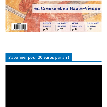
S’abonner pour 20 euros par an !
L
e
c
t
e
u
r