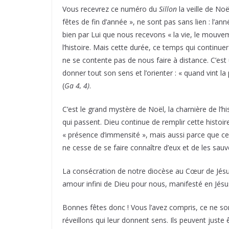
Vous recevrez ce numéro du
Sillon
la veille de No
fêtes de fin d’année », ne sont pas sans lien : l’an
bien par Lui que nous recevons « la vie, le mouveme
l’histoire. Mais cette durée, ce temps qui continu
ne se contente pas de nous faire à distance. C’est 
donner tout son sens et l’orienter : « quand vint 
(
Ga 4, 4)
.
C’est le grand mystère de Noël, la charnière de l’
qui passent. Dieu continue de remplir cette histoi
« présence d’immensité », mais aussi parce que c
ne cesse de se faire connaître d’eux et de les sauv
La consécration de notre diocèse au Cœur de Jésus
amour infini de Dieu pour nous, manifesté en Jésus
Bonnes fêtes donc ! Vous l’avez compris, ce ne so
réveillons qui leur donnent sens. Ils peuvent juste