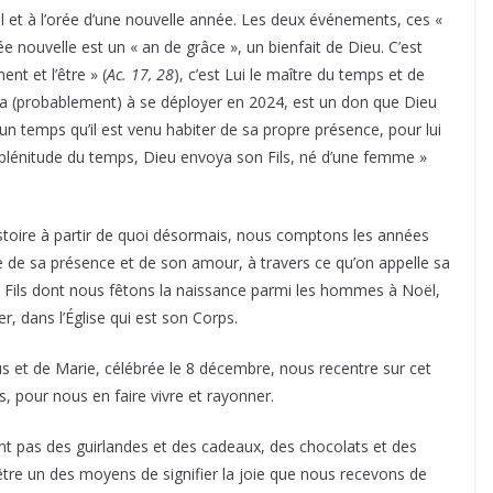
ël et à l’orée d’une nouvelle année. Les deux événements, ces «
née nouvelle est un « an de grâce », un bienfait de Dieu. C’est
nt et l’être » (
Ac. 17, 28
), c’est Lui le maître du temps et de
era (probablement) à se déployer en 2024, est un don que Dieu
un temps qu’il est venu habiter de sa propre présence, pour lui
la plénitude du temps, Dieu envoya son Fils, né d’une femme »
histoire à partir de quoi désormais, nous comptons les années
re de sa présence et de son amour, à travers ce qu’on appelle sa
e Fils dont nous fêtons la naissance parmi les hommes à Noël,
er, dans l’Église qui est son Corps.
 et de Marie, célébrée le 8 décembre, nous recentre sur cet
, pour nous en faire vivre et rayonner.
nt pas des guirlandes et des cadeaux, des chocolats et des
 être un des moyens de signifier la joie que nous recevons de