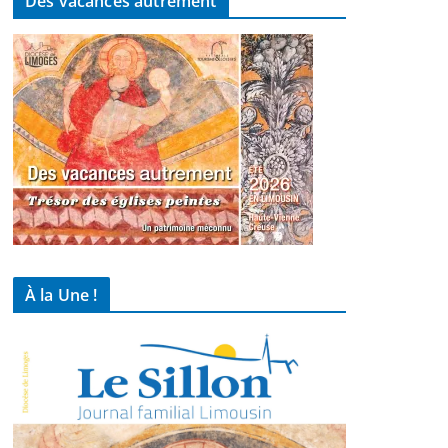
Des vacances autrement
À la Une !