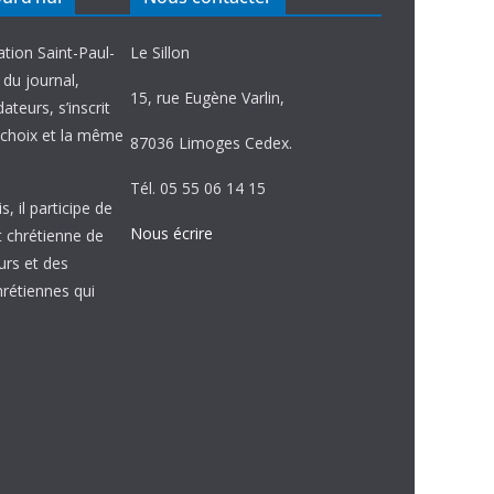
ation Saint-Paul-
Le Sillon
e du journal,
15, rue Eugène Varlin,
ateurs, s’inscrit
choix et la même
87036 Limoges Cedex.
Tél. 05 55 06 14 15
, il participe de
Nous écrire
et chrétienne de
urs et des
étiennes qui