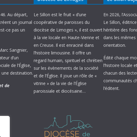
946. Au départ,
Le Sillon est le fruit « d’une
En 2026, l’Associ
créent un journal
coopérative de paroisses du
Le Sillon, éditric
’est-ce pas un
diocèse de Limoges », il est ouvert
héritière des fond
à la vie locale en Haute-Vienne et
dans les mêmes 
en Creuse. Il est enraciné dans
orientation.
 Marc Sangnier,
l’histoire limousine. Il offre un
ateur d’un
Édité chaque mois
regard humain, spirituel et chrétien
ale de l’Église,
l’histoire locale 
sur les évènements de la société
 une destination.
chacun des lecte
et de l’Église. Il joue un rôle de «
communautés chr
vitrine » de la vie de l’Église
et de
l’éditent.
paroissiale et diocésaine…