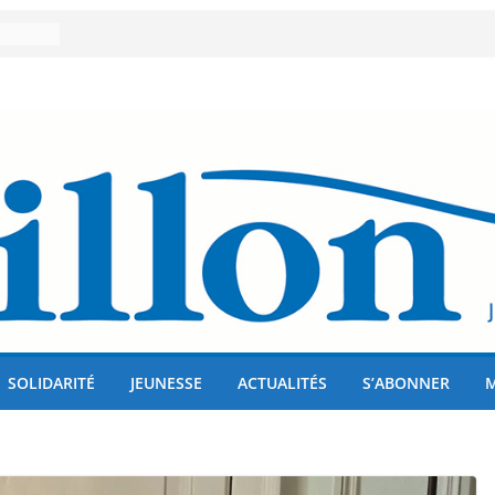
er 80
lises
us !
SOLIDARITÉ
JEUNESSE
ACTUALITÉS
S’ABONNER