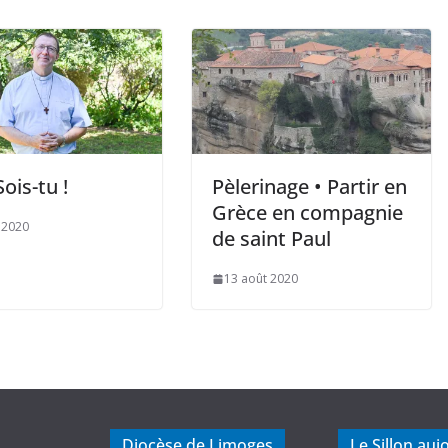
ois-tu !
Pèlerinage • Partir en
Grèce en compagnie
 2020
de saint Paul
13 août 2020
Diocèse de Limoges
Le Sillon auj