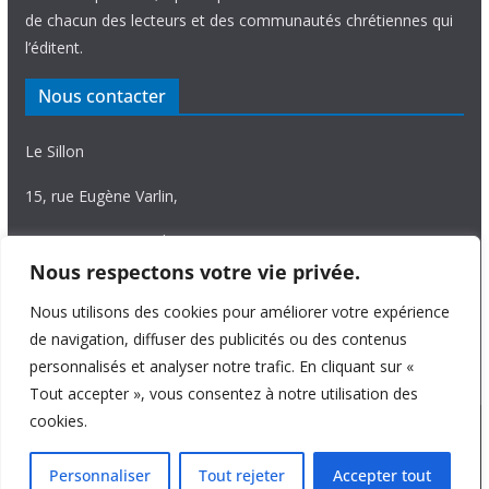
de chacun des lecteurs et des communautés chrétiennes qui
l’éditent.
Nous contacter
Le Sillon
15, rue Eugène Varlin,
87036 Limoges Cedex.
Nous respectons votre vie privée.
Tél. 05 55 06 14 15
Nous utilisons des cookies pour améliorer votre expérience
Nous écrire
de navigation, diffuser des publicités ou des contenus
personnalisés et analyser notre trafic. En cliquant sur «
Tout accepter », vous consentez à notre utilisation des
cookies.
Copyright © 2026
Le Sillon
. All rights reserved.
Personnaliser
Tout rejeter
Accepter tout