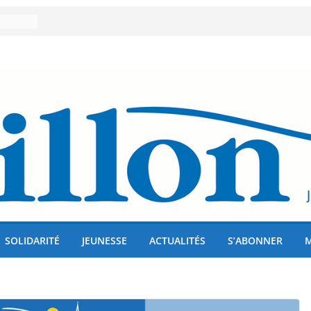
er 80
lises
us !
SOLIDARITÉ
JEUNESSE
ACTUALITÉS
S’ABONNER