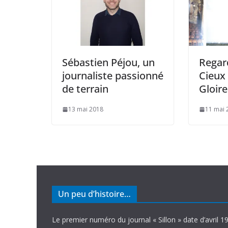
Sébastien Péjou, un
Regard
journaliste passionné
Cieux 
de terrain
Gloire
13 mai 2018
11 mai 
Un peu d’histoire…
Le premier numéro du journal « Sillon » date d’avril 1