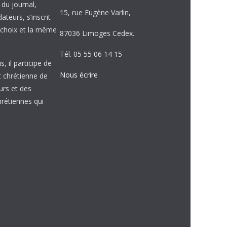
e du journal,
15, rue Eugène Varlin,
ateurs, s’inscrit
choix et la même
87036 Limoges Cedex.
Tél. 05 55 06 14 15
, il participe de
Nous écrire
et chrétienne de
urs et des
étiennes qui