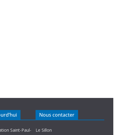
ourd’hui
Nous contacter
ation Saint-Paul-
Le Sillon