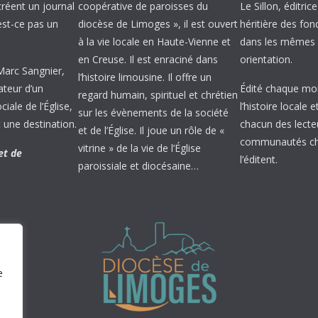
créent un journal
coopérative de paroisses du
Le Sillon, éditric
’est-ce pas un
diocèse de Limoges », il est ouvert
héritière des fond
à la vie locale en Haute-Vienne et
dans les mêmes 
en Creuse. Il est enraciné dans
orientation.
 Marc Sangnier,
l’histoire limousine. Il offre un
ateur d’un
Édité chaque mois
regard humain, spirituel et chrétien
ale de l’Église,
l’histoire locale 
sur les évènements de la société
 une destination.
chacun des lecte
et de l’Église. Il joue un rôle de «
communautés chr
vitrine » de la vie de l’Église
et de
l’éditent.
paroissiale et diocésaine…
e