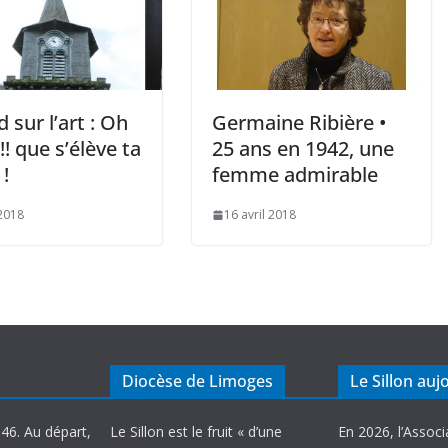
 sur l’art : Oh
Germaine Ribière •
!! que s’élève ta
25 ans en 1942, une
 !
femme admirable
2018
16 avril 2018
Diocèse de Limoges
Le Sillon auj
946. Au départ,
Le Sillon est le fruit « d’une
En 2026, l’Associ