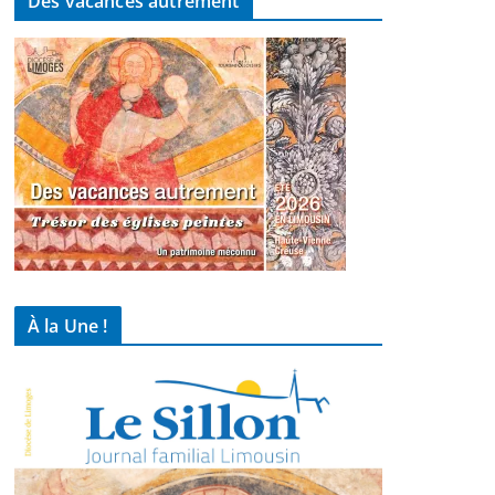
Des vacances autrement
À la Une !