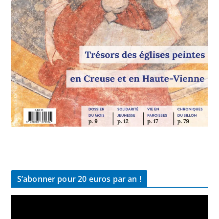
S’abonner pour 20 euros par an !
L
e