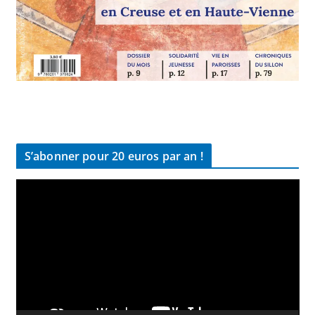
S’abonner pour 20 euros par an !
L
e
c
t
e
u
r
v