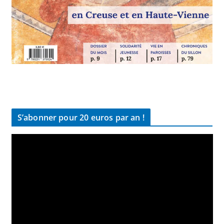
S’abonner pour 20 euros par an !
L
e
c
t
e
u
r