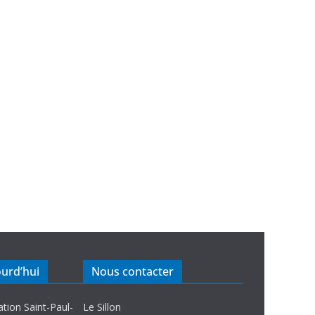
ourd’hui
Nous contacter
ation Saint-Paul-
Le Sillon