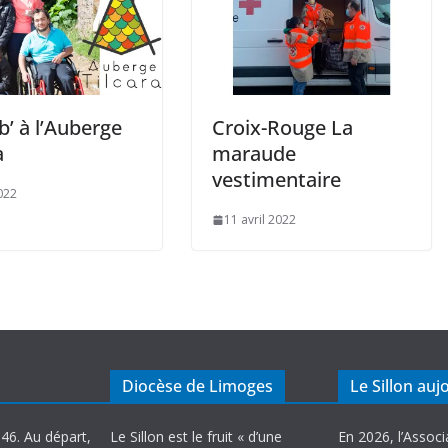
’ à l’Auberge
Croix-Rouge La
a
maraude
vestimentaire
022
11 avril 2022
Diocèse de Limoges
Le Sillon auj
946. Au départ,
Le Sillon est le fruit « d’une
En 2026, l’Associ