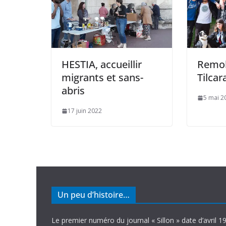
HESTIA, accueillir
Remob
migrants et sans-
Tilcar
abris
5 mai 2
17 juin 2022
Un peu d’histoire…
Le premier numéro du journal « Sillon » date d’avril 1