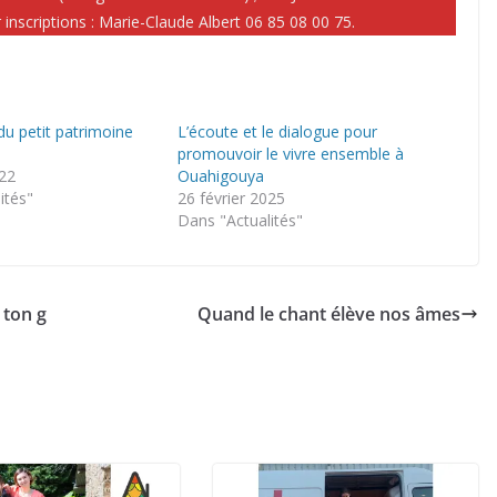
inscriptions : Marie-Claude Albert 06 85 08 00 75.
u petit patrimoine
L’écoute et le dialogue pour
promouvoir le vivre ensemble à
022
Ouahigouya
ités"
26 février 2025
Dans "Actualités"
 ton g
Quand le chant élève nos âmes