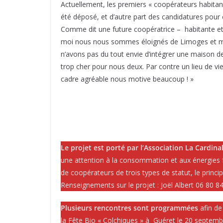
Actuellement, les premiers « coopérateurs habitant
été déposé, et d’autre part des candidatures pour 
Comme dit une future coopératrice – habitante et
moi nous nous sommes éloignés de Limoges et ma
n’avons pas du tout envie d’intégrer une maison de 
trop cher pour nous deux. Par contre un lieu de v
cadre agréable nous motive beaucoup ! »
Le projet est porté par l’Association La Cardinal
une attention à la consommation et aux énergies fos
de coopérateurs de trois types de statut, le princi
Renseignements sur le projet : Joël Albert 06 80 8
Plusieurs rencontres sont programmées
afin de
la Fête Bio « Colchiques » à Guéret le 20 septemb