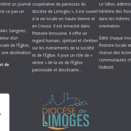
créent un journal
coopérative de paroisses du
Le Sillon, éditric
’est-ce pas un
diocèse de Limoges », il est ouvert
héritière des fond
à la vie locale en Haute-Vienne et
dans les mêmes 
en Creuse. Il est enraciné dans
orientation.
 Marc Sangnier,
l’histoire limousine. Il offre un
ateur d’un
Édité chaque mois
regard humain, spirituel et chrétien
ale de l’Église,
l’histoire locale 
sur les évènements de la société
 une destination.
chacun des lecte
et de l’Église. Il joue un rôle de «
communautés chr
vitrine » de la vie de l’Église
et de
l’éditent.
paroissiale et diocésaine…
e