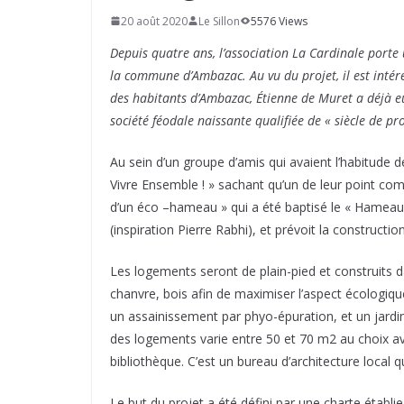
20 août 2020
Le Sillon
5576 Views
Depuis quatre ans, l’association La Cardinale porte 
la commune d’Ambazac. Au vu du projet, il est intére
des habitants d’Ambazac, Étienne de Muret a déjà e
société féodale naissante qualifiée de « siècle de pro
Au sein d’un groupe d’amis qui avaient l’habitude 
Vivre Ensemble ! » sachant qu’un de leur point com
d’un éco –hameau » qui a été baptisé le « Hameau d
(inspiration Pierre Rabhi), et prévoit la construct
Les logements seront de plain-pied et construits da
chanvre, bois afin de maximiser l’aspect écologiq
un assainissement par phyo-épuration, et un jardi
des logements varie entre 50 et 70 m2 au choix a
bibliothèque. C’est un bureau d’architecture local q
Le but du projet a été défini par une charte établi