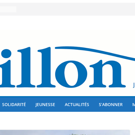
er 80
lises
us !
SOLIDARITÉ
JEUNESSE
ACTUALITÉS
S’ABONNER