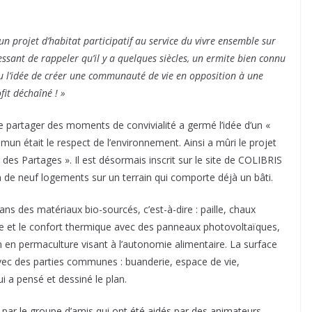
un projet d’habitat participatif au service du vivre ensemble sur
ssant de rappeler qu’il y a quelques siècles, un ermite bien connu
u l’idée de créer une communauté de vie en opposition à une
fit déchaîné ! »
de partager des moments de convivialité a germé l’idée d’un «
mun était le respect de l’environnement. Ainsi a mûri le projet
es Partages ». Il est désormais inscrit sur le site de COLIBRIS
ion de neuf logements sur un terrain qui comporte déjà un bâti.
ns des matériaux bio-sourcés, c’est-à-dire : paille, chaux
ue et le confort thermique avec des panneaux photovoltaïques,
n en permaculture visant à l’autonomie alimentaire. La surface
vec des parties communes : buanderie, espace de vie,
ui a pensé et dessiné le plan.
e par le groupe d’amis qui ont été aidés par des animateurs