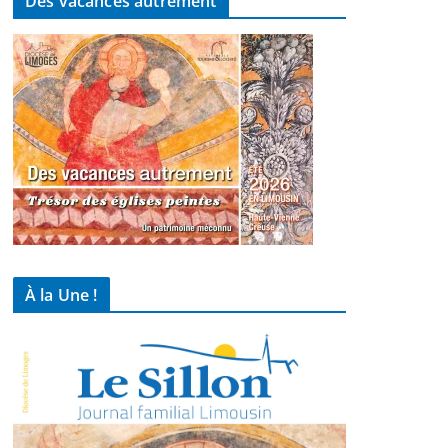
Des vacances autrement
À la Une !