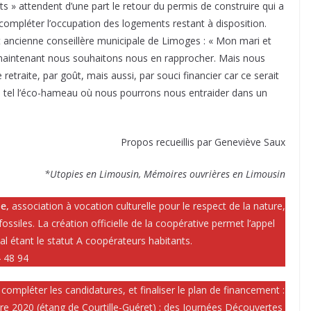
s » attendent d’une part le retour du permis de construire qui a
compléter l’occupation des logements restant à disposition.
 ancienne conseillère municipale de Limoges : « Mon mari et
intenant nous souhaitons nous en rapprocher. Mais nous
retraite, par goût, mais aussi, par souci financier car ce serait
ie tel l’éco-hameau où nous pourrons nous entraider dans un
Propos recueillis par Geneviève Saux
*Utopies en Limousin, Mémoires ouvrières en Limousin
e,
association à vocation culturelle pour le respect de la nature,
siles. La création officielle de la coopérative permet l’appel
pal étant le statut A coopérateurs habitants.
4 48 94
 compléter les candidatures, et finaliser le plan de financement :
re 2020 (étang de Courtille-Guéret) ; des Journées Découvertes