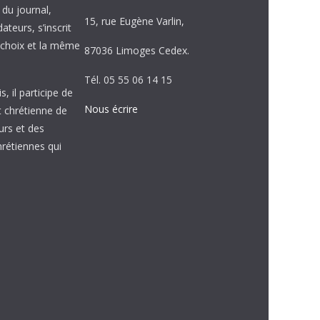
e du journal,
15, rue Eugène Varlin,
ateurs, s’inscrit
choix et la même
87036 Limoges Cedex.
Tél. 05 55 06 14 15
, il participe de
Nous écrire
et chrétienne de
urs et des
étiennes qui