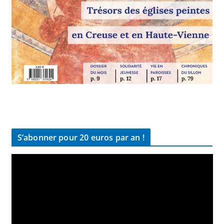
S’abonner pour 20 euros par an !
L
e
c
t
e
u