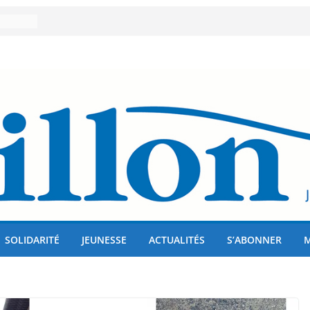
er 80
lises
us !
SOLIDARITÉ
JEUNESSE
ACTUALITÉS
S’ABONNER