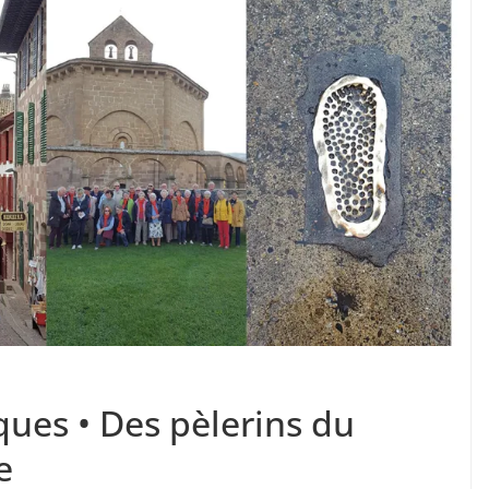
ues • Des pèlerins du
e