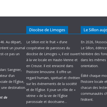
Diocèse de Limoges
Le Sillon auj
946. Au départ,
Le Sillon est le fruit « d’une
En 2026, l’Associ
créent un journal
coopérative de paroisses du
Le Sillon, éditric
’est-ce pas un
diocèse de Limoges », il est ouvert
héritière des fond
à la vie locale en Haute-Vienne et
dans les mêmes 
en Creuse. Il est enraciné dans
orientation.
 Marc Sangnier,
l’histoire limousine. Il offre un
ateur d’un
Édité chaque mois
regard humain, spirituel et chrétien
ale de l’Église,
l’histoire locale 
sur les évènements de la société
 une destination.
chacun des lecte
et de l’Église. Il joue un rôle de «
communautés chr
vitrine » de la vie de l’Église
et de
l’éditent.
paroissiale et diocésaine…