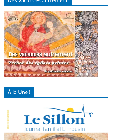
Des vacances autrement
À la Une !