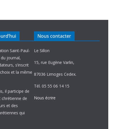
ourd’hui
Nous contacter
ation Saint-Paul-
Le Sillon
e du journal,
15, rue Eugène Varlin,
ateurs, s’inscrit
choix et la même
87036 Limoges Cedex.
Tél. 05 55 06 14 15
, il participe de
Nous écrire
et chrétienne de
urs et des
étiennes qui