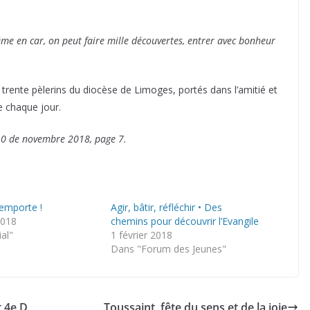
me en car, on peut faire mille découvertes, entrer avec bonheur
r trente pèlerins du diocèse de Limoges, portés dans l’amitié et
de chaque jour.
 810 de novembre 2018, page 7.
’emporte !
Agir, bâtir, réfléchir • Des
2018
chemins pour découvrir l’Evangile
ial"
1 février 2018
Dans "Forum des Jeunes"
t 4e D
Toussaint, fête du sens et de la joie