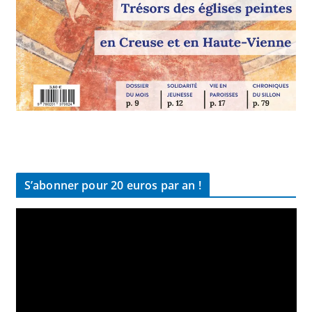
S’abonner pour 20 euros par an !
L
e
c
t
e
u