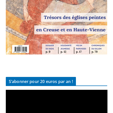
S’abonner pour 20 euros par an !
L
e
c
t