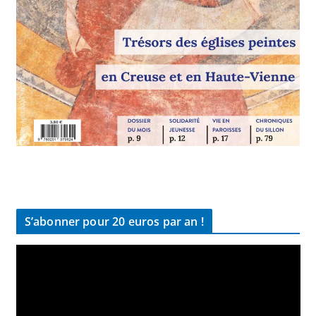
S’abonner pour 20 euros par an !
L
e
c
t