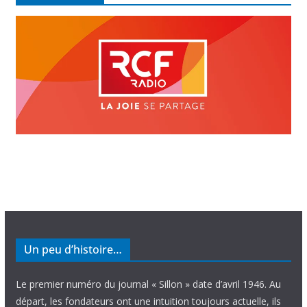
o
Un peu d’histoire…
Le premier numéro du journal « Sillon » date d’avril 1946. Au
départ, les fondateurs ont une intuition toujours actuelle, ils