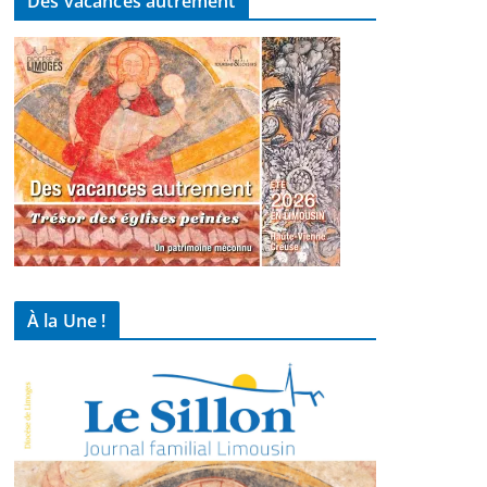
Des vacances autrement
À la Une !