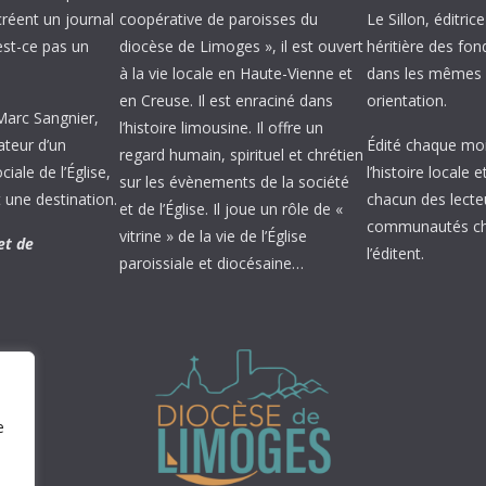
créent un journal
coopérative de paroisses du
Le Sillon, éditric
’est-ce pas un
diocèse de Limoges », il est ouvert
héritière des fond
à la vie locale en Haute-Vienne et
dans les mêmes 
en Creuse. Il est enraciné dans
orientation.
 Marc Sangnier,
l’histoire limousine. Il offre un
ateur d’un
Édité chaque mois
regard humain, spirituel et chrétien
ale de l’Église,
l’histoire locale 
sur les évènements de la société
 une destination.
chacun des lecte
et de l’Église. Il joue un rôle de «
communautés chr
vitrine » de la vie de l’Église
et de
l’éditent.
paroissiale et diocésaine…
e