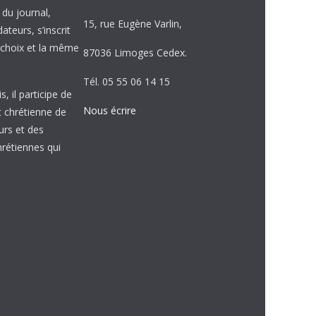
e du journal,
15, rue Eugène Varlin,
ateurs, s’inscrit
choix et la même
87036 Limoges Cedex.
Tél. 05 55 06 14 15
, il participe de
Nous écrire
et chrétienne de
urs et des
étiennes qui