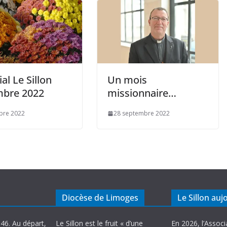
ial Le Sillon
Un mois
bre 2022
missionnaire…
bre 2022
28 septembre 2022
Diocèse de Limoges
Le Sillon auj
946. Au départ,
Le Sillon est le fruit « d’une
En 2026, l’Associ