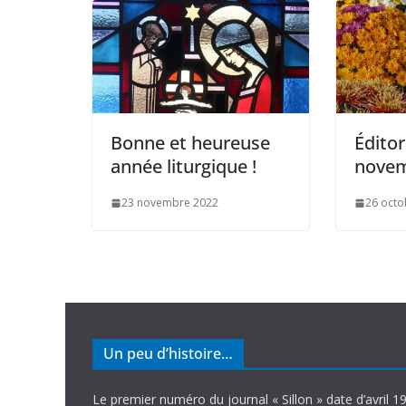
Bonne et heureuse
Éditor
année liturgique !
novem
23 novembre 2022
26 octo
Un peu d’histoire…
Le premier numéro du journal « Sillon » date d’avril 1