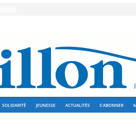
er 80
lises
us !
SOLIDARITÉ
JEUNESSE
ACTUALITÉS
S’ABONNER