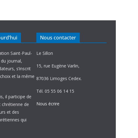
ourd’hui
Nous contacter
ation Saint-Paul-
Le Sillon
e du journal,
15, rue Eugène Varlin,
ateurs, s’inscrit
choix et la même
87036 Limoges Cedex.
Tél. 05 55 06 14 15
, il participe de
Nous écrire
et chrétienne de
urs et des
étiennes qui