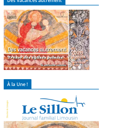
Des vacances autrement
À la Une !