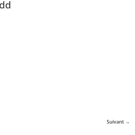
ndd
Suivant →