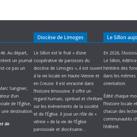
Diocèse de Limoges
Le Sillon auj
946. Au départ,
Le Sillon est le fruit « d’une
En 2026, l’Associ
créent un journal
coopérative de paroisses du
Le Sillon, éditric
’est-ce pas un
diocèse de Limoges », il est ouvert
héritière des fond
à la vie locale en Haute-Vienne et
dans les mêmes 
en Creuse. Il est enraciné dans
orientation.
 Marc Sangnier,
l’histoire limousine. Il offre un
ateur d’un
Édité chaque mois
regard humain, spirituel et chrétien
ale de l’Église,
l’histoire locale 
sur les évènements de la société
 une destination.
chacun des lecte
et de l’Église. Il joue un rôle de «
communautés chr
vitrine » de la vie de l’Église
et de
l’éditent.
paroissiale et diocésaine…