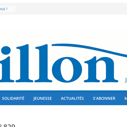
us !
er 80
lises
SOLIDARITÉ
JEUNESSE
ACTUALITÉS
S’ABONNER
n° 829