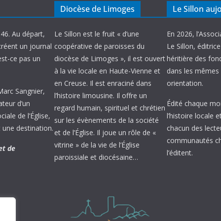
Diocèse de Limoges
Le Sillon auj
946. Au départ,
Le Sillon est le fruit « d’une
En 2026, l’Associ
créent un journal
coopérative de paroisses du
Le Sillon, éditric
’est-ce pas un
diocèse de Limoges », il est ouvert
héritière des fond
à la vie locale en Haute-Vienne et
dans les mêmes 
en Creuse. Il est enraciné dans
orientation.
 Marc Sangnier,
l’histoire limousine. Il offre un
ateur d’un
Édité chaque mois
regard humain, spirituel et chrétien
ale de l’Église,
l’histoire locale 
sur les évènements de la société
 une destination.
chacun des lecte
et de l’Église. Il joue un rôle de «
communautés chr
vitrine » de la vie de l’Église
et de
l’éditent.
paroissiale et diocésaine…