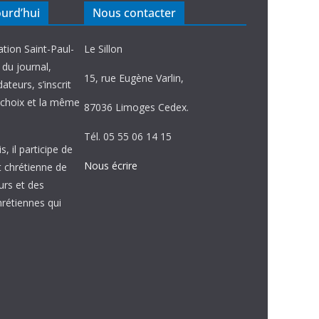
ourd’hui
Nous contacter
ation Saint-Paul-
Le Sillon
e du journal,
15, rue Eugène Varlin,
ateurs, s’inscrit
choix et la même
87036 Limoges Cedex.
Tél. 05 55 06 14 15
, il participe de
Nous écrire
et chrétienne de
urs et des
étiennes qui