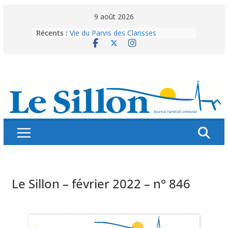
Skip
9 août 2026
to
Récents :
Vie du Parvis des Clarisses
content
La brochure « Des vacances
autrement »
Les grandes tablées : 100 000
personnes à table pour célébrer 80
ans de Fraternité
Splendeurs murales de nos églises
Abonnez-vous ! Réabonnez-vous !
Le Sillon – février 2022 – n° 846