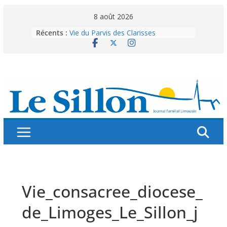
Skip
8 août 2026
to
Récents :
Vie du Parvis des Clarisses
content
La brochure « Des vacances
autrement »
Les grandes tablées : 100 000
personnes à table pour célébrer 80
ans de Fraternité
Splendeurs murales de nos églises
Abonnez-vous ! Réabonnez-vous !
Vie_consacree_diocese_
de_Limoges_Le_Sillon_j