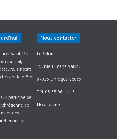
ourd’hui
Nous contacter
ation Saint-Paul-
Le Sillon
e du journal,
15, rue Eugène Varlin,
ateurs, s’inscrit
choix et la même
87036 Limoges Cedex.
Tél. 05 55 06 14 15
, il participe de
Nous écrire
et chrétienne de
urs et des
étiennes qui