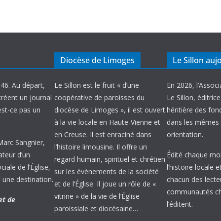
Diocèse de Limoges
Le Sillon auj
946. Au départ,
Le Sillon est le fruit « d’une
En 2026, l’Associ
créent un journal
coopérative de paroisses du
Le Sillon, éditric
’est-ce pas un
diocèse de Limoges », il est ouvert
héritière des fond
à la vie locale en Haute-Vienne et
dans les mêmes 
en Creuse. Il est enraciné dans
orientation.
 Marc Sangnier,
l’histoire limousine. Il offre un
ateur d’un
Édité chaque mois
regard humain, spirituel et chrétien
ale de l’Église,
l’histoire locale 
sur les évènements de la société
 une destination.
chacun des lecte
et de l’Église. Il joue un rôle de «
communautés chr
vitrine » de la vie de l’Église
et de
l’éditent.
paroissiale et diocésaine…