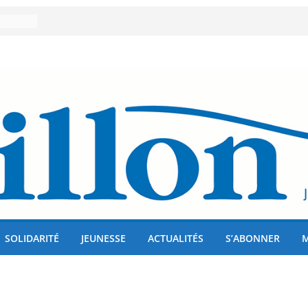
er 80
lises
us !
SOLIDARITÉ
JEUNESSE
ACTUALITÉS
S’ABONNER