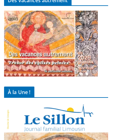
Des vacances autrement
À la Une !