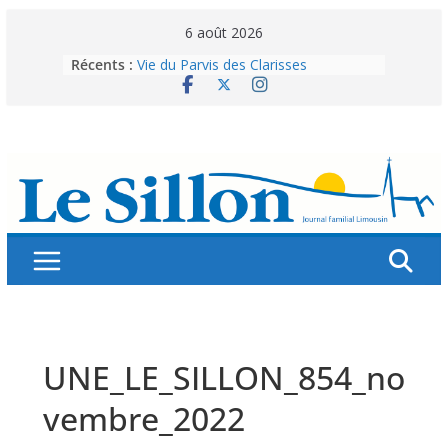
Skip
6 août 2026
to
Récents :
Vie du Parvis des Clarisses
content
La brochure « Des vacances
autrement »
Les grandes tablées : 100 000
personnes à table pour célébrer 80
ans de Fraternité
Splendeurs murales de nos églises
Abonnez-vous ! Réabonnez-vous !
UNE_LE_SILLON_854_no
vembre_2022