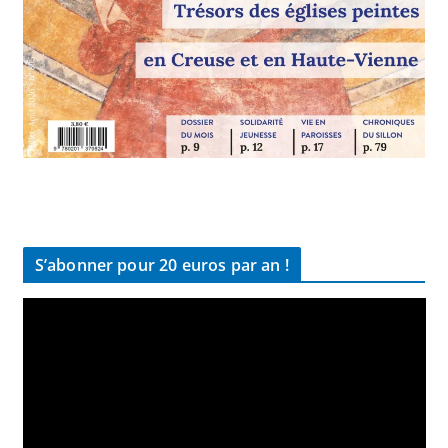
S’abonner pour 20 euros par an !
L
e
c
t
e
u