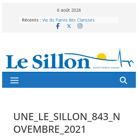
Skip
6 août 2026
to
Récents :
Vie du Parvis des Clarisses
content
La brochure « Des vacances
autrement »
Les grandes tablées : 100 000
personnes à table pour célébrer 80
ans de Fraternité
Splendeurs murales de nos églises
Abonnez-vous ! Réabonnez-vous !
UNE_LE_SILLON_843_N
OVEMBRE_2021