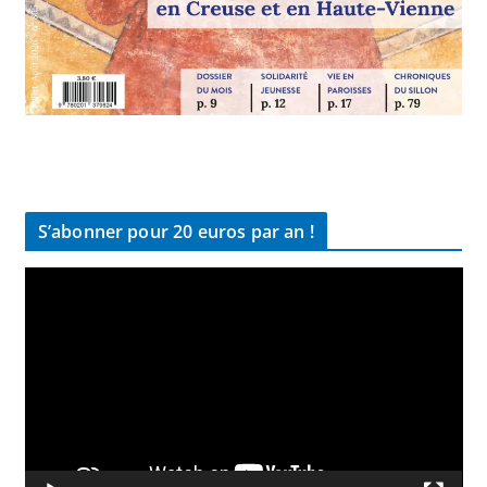
S’abonner pour 20 euros par an !
L
e
c
t
e
u
r
v