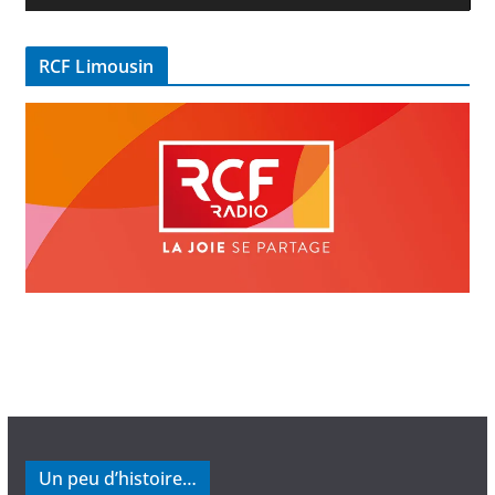
d
é
RCF Limousin
o
Un peu d’histoire…