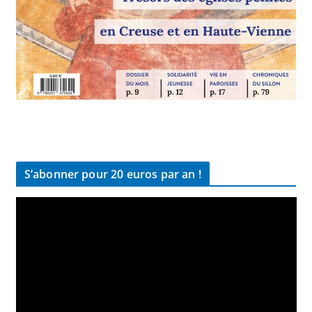
S’abonner pour 20 euros par an !
L
e
c
t
e
u
r