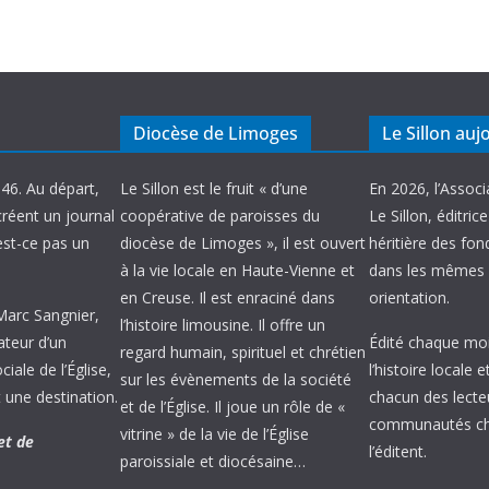
Diocèse de Limoges
Le Sillon auj
946. Au départ,
Le Sillon est le fruit « d’une
En 2026, l’Associ
créent un journal
coopérative de paroisses du
Le Sillon, éditric
’est-ce pas un
diocèse de Limoges », il est ouvert
héritière des fond
à la vie locale en Haute-Vienne et
dans les mêmes 
en Creuse. Il est enraciné dans
orientation.
 Marc Sangnier,
l’histoire limousine. Il offre un
ateur d’un
Édité chaque mois
regard humain, spirituel et chrétien
ale de l’Église,
l’histoire locale 
sur les évènements de la société
 une destination.
chacun des lecte
et de l’Église. Il joue un rôle de «
communautés chr
vitrine » de la vie de l’Église
et de
l’éditent.
paroissiale et diocésaine…