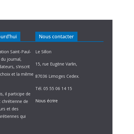
ourd’hui
Nous contacter
ation Saint-Paul-
Le Sillon
e du journal,
15, rue Eugène Varlin,
ateurs, s’inscrit
choix et la même
87036 Limoges Cedex.
Tél. 05 55 06 14 15
, il participe de
Nous écrire
et chrétienne de
urs et des
étiennes qui