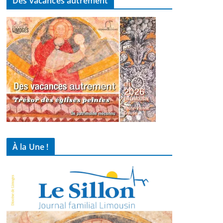
Des vacances autrement
À la Une !