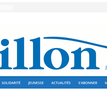
er 80
lises
us !
SOLIDARITÉ
JEUNESSE
ACTUALITÉS
S’ABONNER