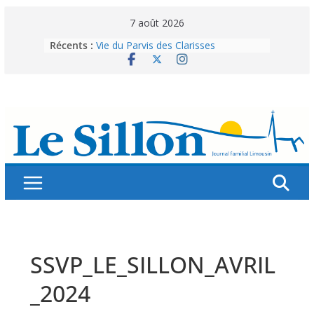
Skip
7 août 2026
to
Récents :
Vie du Parvis des Clarisses
content
La brochure « Des vacances
autrement »
Les grandes tablées : 100 000
personnes à table pour célébrer 80
ans de Fraternité
Splendeurs murales de nos églises
Abonnez-vous ! Réabonnez-vous !
SSVP_LE_SILLON_AVRIL
_2024