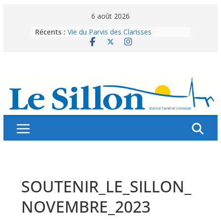
Skip
6 août 2026
to
Récents :
Vie du Parvis des Clarisses
content
La brochure « Des vacances
autrement »
Les grandes tablées : 100 000
personnes à table pour célébrer 80
ans de Fraternité
Splendeurs murales de nos églises
Abonnez-vous ! Réabonnez-vous !
SOUTENIR_LE_SILLON_
NOVEMBRE_2023