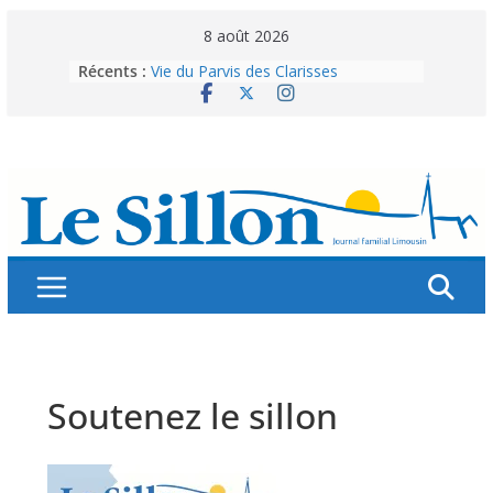
Skip
8 août 2026
to
Récents :
Vie du Parvis des Clarisses
content
La brochure « Des vacances
autrement »
Les grandes tablées : 100 000
personnes à table pour célébrer 80
ans de Fraternité
Splendeurs murales de nos églises
Abonnez-vous ! Réabonnez-vous !
Soutenez le sillon