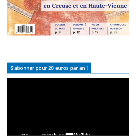
S’abonner pour 20 euros par an !
L
e
c
t
e
u
r
v