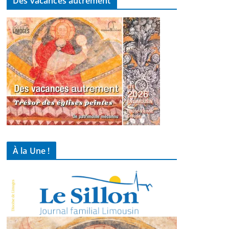
Des vacances autrement
À la Une !