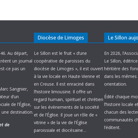
Diocèse de Limoges
Le Sillon auj
946. Au départ,
Le Sillon est le fruit « d’une
En 2026, l’Associ
créent un journal
coopérative de paroisses du
Le Sillon, éditric
’est-ce pas un
diocèse de Limoges », il est ouvert
héritière des fond
à la vie locale en Haute-Vienne et
dans les mêmes 
en Creuse. Il est enraciné dans
orientation.
 Marc Sangnier,
l’histoire limousine. Il offre un
ateur d’un
Édité chaque mois
regard humain, spirituel et chrétien
ale de l’Église,
l’histoire locale 
sur les évènements de la société
 une destination.
chacun des lecte
et de l’Église. Il joue un rôle de «
communautés chr
vitrine » de la vie de l’Église
et de
l’éditent.
paroissiale et diocésaine…