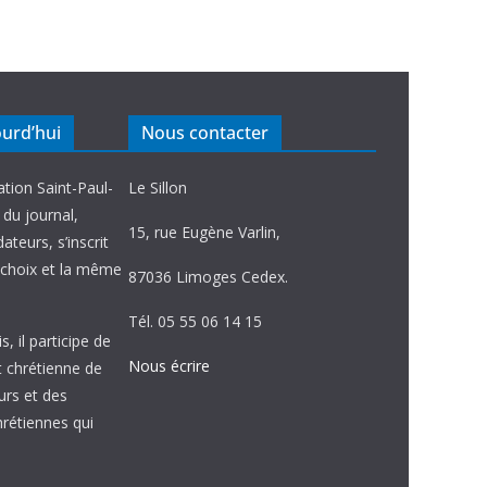
ourd’hui
Nous contacter
ation Saint-Paul-
Le Sillon
e du journal,
15, rue Eugène Varlin,
ateurs, s’inscrit
choix et la même
87036 Limoges Cedex.
Tél. 05 55 06 14 15
, il participe de
Nous écrire
et chrétienne de
urs et des
étiennes qui