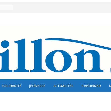
er 80
lises
us !
SOLIDARITÉ
JEUNESSE
ACTUALITÉS
S’ABONNER