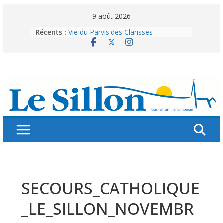
Skip
9 août 2026
to
Récents :
Vie du Parvis des Clarisses
content
La brochure « Des vacances
autrement »
Les grandes tablées : 100 000
personnes à table pour célébrer 80
ans de Fraternité
Splendeurs murales de nos églises
Abonnez-vous ! Réabonnez-vous !
SECOURS_CATHOLIQUE
_LE_SILLON_NOVEMBR