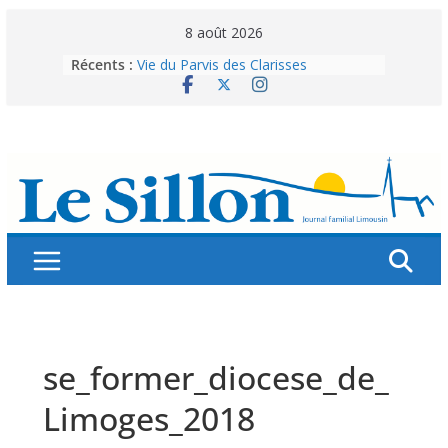
Skip
8 août 2026
to
Récents :
Vie du Parvis des Clarisses
content
La brochure « Des vacances
autrement »
Les grandes tablées : 100 000
personnes à table pour célébrer 80
ans de Fraternité
Splendeurs murales de nos églises
Abonnez-vous ! Réabonnez-vous !
se_former_diocese_de_
Limoges_2018