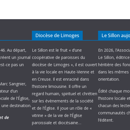
Diocèse de Limoges
Le Sillon auj
946. Au départ,
Le Sillon est le fruit « d’une
En 2026, l’Associ
créent un journal
coopérative de paroisses du
Le Sillon, éditric
’est-ce pas un
diocèse de Limoges », il est ouvert
héritière des fond
à la vie locale en Haute-Vienne et
dans les mêmes 
en Creuse. Il est enraciné dans
orientation.
 Marc Sangnier,
l’histoire limousine. Il offre un
ateur d’un
Édité chaque mois
regard humain, spirituel et chrétien
ale de l’Église,
l’histoire locale 
sur les évènements de la société
 une destination.
chacun des lecte
et de l’Église. Il joue un rôle de «
communautés chr
vitrine » de la vie de l’Église
et de
l’éditent.
paroissiale et diocésaine…