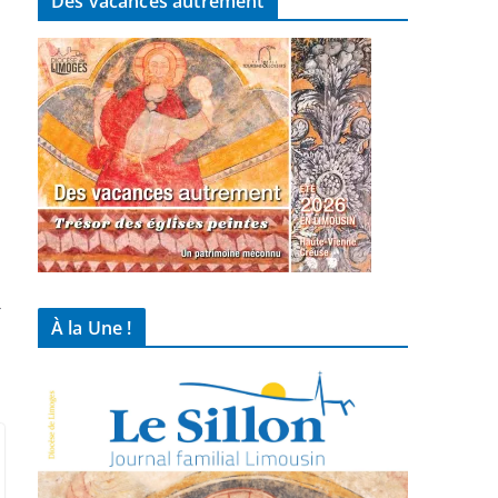
Des vacances autrement
→
À la Une !