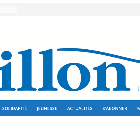
er 80
lises
us !
SOLIDARITÉ
JEUNESSE
ACTUALITÉS
S’ABONNER