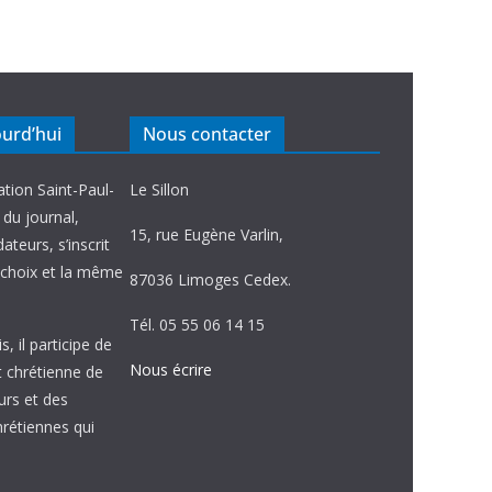
ourd’hui
Nous contacter
ation Saint-Paul-
Le Sillon
e du journal,
15, rue Eugène Varlin,
ateurs, s’inscrit
choix et la même
87036 Limoges Cedex.
Tél. 05 55 06 14 15
, il participe de
Nous écrire
et chrétienne de
urs et des
étiennes qui