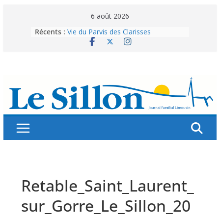
Skip
6 août 2026
to
Récents :
Vie du Parvis des Clarisses
content
La brochure « Des vacances
autrement »
Les grandes tablées : 100 000
personnes à table pour célébrer 80
ans de Fraternité
Splendeurs murales de nos églises
Abonnez-vous ! Réabonnez-vous !
Retable_Saint_Laurent_
sur_Gorre_Le_Sillon_20