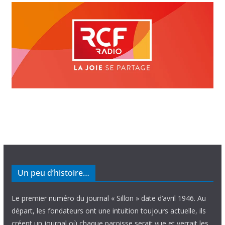
Un peu d’histoire…
Le premier numéro du journal « Sillon » date d’avril 1946. Au
départ, les fondateurs ont une intuition toujours actuelle, ils
créent un journal où chaque paroisse serait vue et verrait les