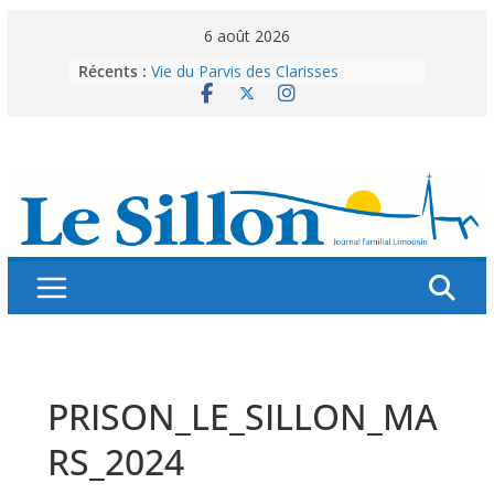
Skip
6 août 2026
to
Récents :
Vie du Parvis des Clarisses
content
La brochure « Des vacances
autrement »
Les grandes tablées : 100 000
personnes à table pour célébrer 80
ans de Fraternité
Splendeurs murales de nos églises
Abonnez-vous ! Réabonnez-vous !
PRISON_LE_SILLON_MA
RS_2024