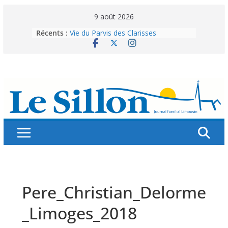
Skip
9 août 2026
to
Récents :
Vie du Parvis des Clarisses
content
La brochure « Des vacances
autrement »
Les grandes tablées : 100 000
personnes à table pour célébrer 80
ans de Fraternité
Splendeurs murales de nos églises
Abonnez-vous ! Réabonnez-vous !
Pere_Christian_Delorme
_Limoges_2018