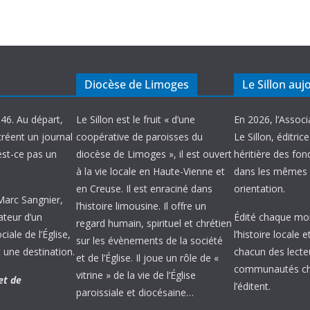
Diocèse de Limoges
Le Sillon auj
946. Au départ,
Le Sillon est le fruit « d’une
En 2026, l’Associ
créent un journal
coopérative de paroisses du
Le Sillon, éditric
’est-ce pas un
diocèse de Limoges », il est ouvert
héritière des fond
à la vie locale en Haute-Vienne et
dans les mêmes 
en Creuse. Il est enraciné dans
orientation.
 Marc Sangnier,
l’histoire limousine. Il offre un
ateur d’un
Édité chaque mois
regard humain, spirituel et chrétien
ale de l’Église,
l’histoire locale 
sur les évènements de la société
 une destination.
chacun des lecte
et de l’Église. Il joue un rôle de «
communautés chr
vitrine » de la vie de l’Église
et de
l’éditent.
paroissiale et diocésaine…