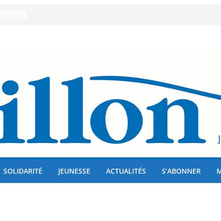
er 80
lises
us !
SOLIDARITÉ
JEUNESSE
ACTUALITÉS
S’ABONNER