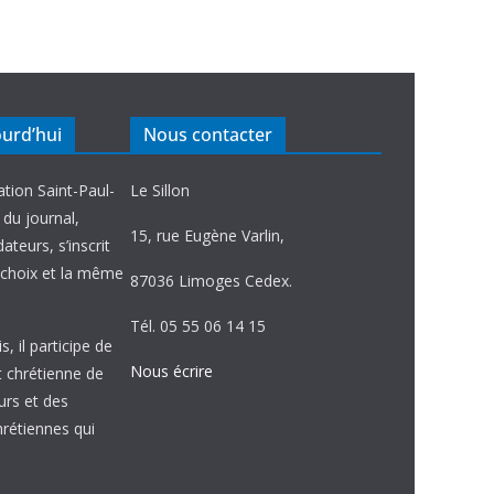
ourd’hui
Nous contacter
ation Saint-Paul-
Le Sillon
e du journal,
15, rue Eugène Varlin,
ateurs, s’inscrit
choix et la même
87036 Limoges Cedex.
Tél. 05 55 06 14 15
, il participe de
Nous écrire
et chrétienne de
urs et des
étiennes qui