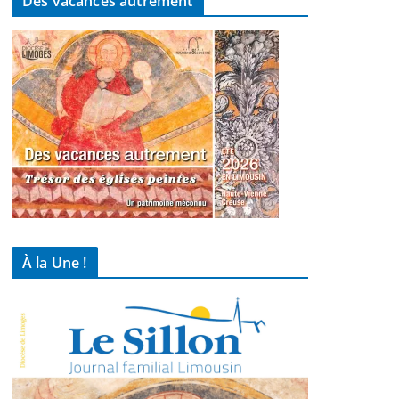
Des vacances autrement
À la Une !