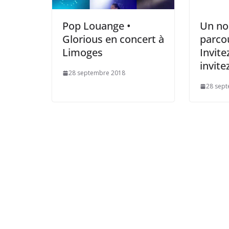
Pop Louange •
Un no
Glorious en concert à
parco
Limoges
Invitez
invitez
28 septembre 2018
28 sep