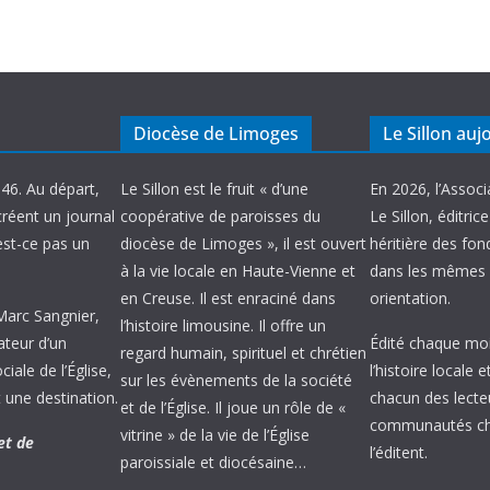
Diocèse de Limoges
Le Sillon auj
946. Au départ,
Le Sillon est le fruit « d’une
En 2026, l’Associ
créent un journal
coopérative de paroisses du
Le Sillon, éditric
’est-ce pas un
diocèse de Limoges », il est ouvert
héritière des fond
à la vie locale en Haute-Vienne et
dans les mêmes 
en Creuse. Il est enraciné dans
orientation.
 Marc Sangnier,
l’histoire limousine. Il offre un
ateur d’un
Édité chaque mois
regard humain, spirituel et chrétien
ale de l’Église,
l’histoire locale 
sur les évènements de la société
 une destination.
chacun des lecte
et de l’Église. Il joue un rôle de «
communautés chr
vitrine » de la vie de l’Église
et de
l’éditent.
paroissiale et diocésaine…