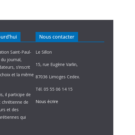
ourd’hui
Nous contacter
ation Saint-Paul-
Le Sillon
e du journal,
15, rue Eugène Varlin,
ateurs, s’inscrit
choix et la même
87036 Limoges Cedex.
Tél. 05 55 06 14 15
, il participe de
Nous écrire
et chrétienne de
urs et des
étiennes qui