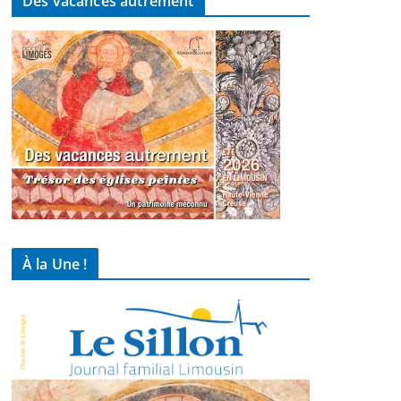
Des vacances autrement
À la Une !