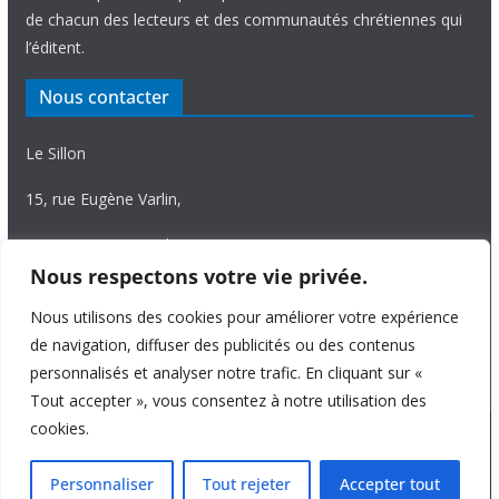
de chacun des lecteurs et des communautés chrétiennes qui
l’éditent.
Nous contacter
Le Sillon
15, rue Eugène Varlin,
87036 Limoges Cedex.
Nous respectons votre vie privée.
Tél. 05 55 06 14 15
Nous utilisons des cookies pour améliorer votre expérience
Nous écrire
de navigation, diffuser des publicités ou des contenus
personnalisés et analyser notre trafic. En cliquant sur «
Tout accepter », vous consentez à notre utilisation des
cookies.
Copyright © 2026
Le Sillon
. All rights reserved.
Personnaliser
Tout rejeter
Accepter tout