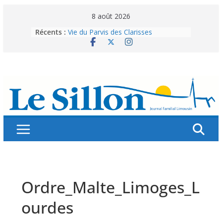
Skip
8 août 2026
to
Récents :
Vie du Parvis des Clarisses
content
La brochure « Des vacances
autrement »
Les grandes tablées : 100 000
personnes à table pour célébrer 80
ans de Fraternité
Splendeurs murales de nos églises
Abonnez-vous ! Réabonnez-vous !
Ordre_Malte_Limoges_L
ourdes