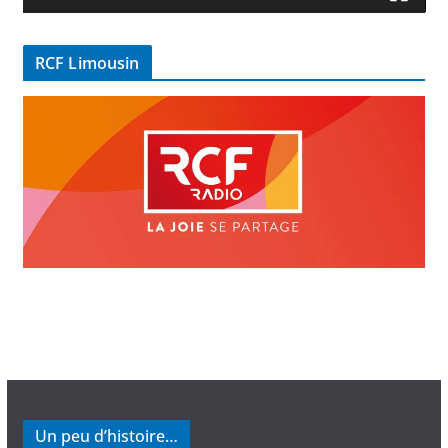
d
é
RCF Limousin
o
Un peu d’histoire…