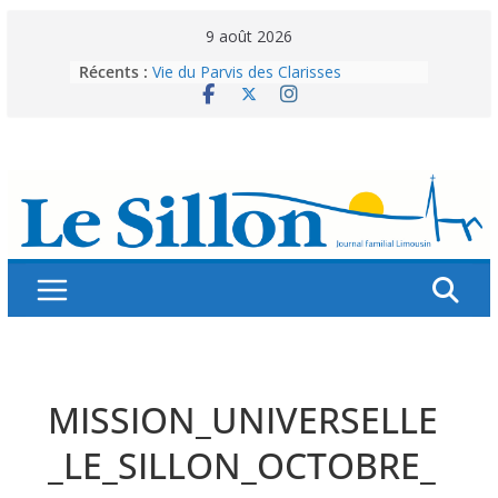
Skip
9 août 2026
to
Récents :
Vie du Parvis des Clarisses
content
La brochure « Des vacances
autrement »
Les grandes tablées : 100 000
personnes à table pour célébrer 80
ans de Fraternité
Splendeurs murales de nos églises
Abonnez-vous ! Réabonnez-vous !
MISSION_UNIVERSELLE
_LE_SILLON_OCTOBRE_