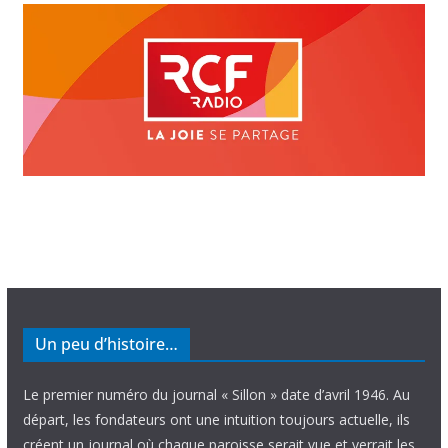
Un peu d’histoire…
Le premier numéro du journal « Sillon » date d’avril 1946. Au
départ, les fondateurs ont une intuition toujours actuelle, ils
créent un journal où chaque paroisse serait vue et verrait les