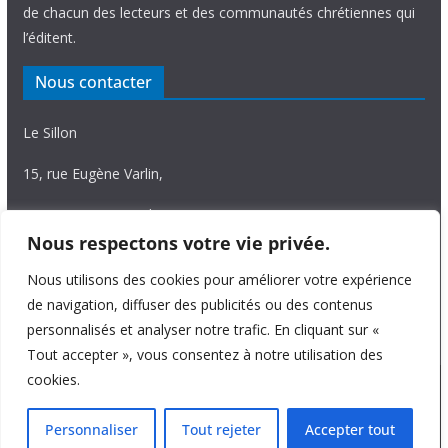
de chacun des lecteurs et des communautés chrétiennes qui
l’éditent.
Nous contacter
Le Sillon
15, rue Eugène Varlin,
87036 Limoges Cedex.
Nous respectons votre vie privée.
Tél. 05 55 06 14 15
Nous utilisons des cookies pour améliorer votre expérience
Nous écrire
de navigation, diffuser des publicités ou des contenus
personnalisés et analyser notre trafic. En cliquant sur «
Tout accepter », vous consentez à notre utilisation des
cookies.
Copyright © 2026
Le Sillon
. All rights reserved.
Personnaliser
Tout rejeter
Accepter tout
Theme:
ColorMag Pro
by ThemeGrill. Powered by
WordPress
.