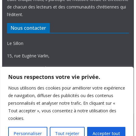
de chacun des lecteurs et des communautés chrétiennes qui
l’éditent.
Nous contacter
Le Sillon
15, rue Eugène Varlin,
87036 Limoges Cedex.
Nous respectons votre vie privée.
Tél. 05 55 06 14 15
Nous utilisons des cookies pour améliorer votre expérience
Nous écrire
de navigation, diffuser des publicités ou des contenus
personnalisés et analyser notre trafic. En cliquant sur «
Tout accepter », vous consentez à notre utilisation des
cookies.
Copyright © 2026
Le Sillon
. All rights reserved.
Personnaliser
Tout rejeter
Accepter tout