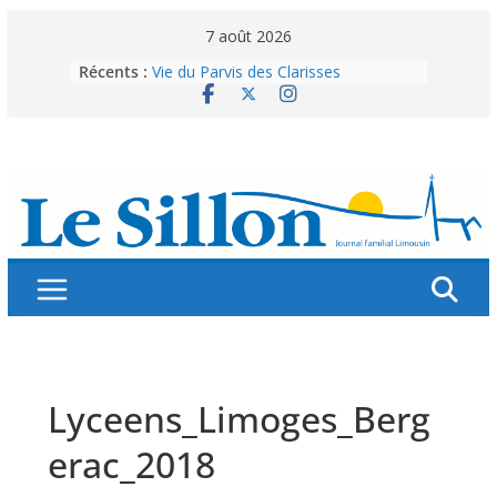
Skip
7 août 2026
to
Récents :
Vie du Parvis des Clarisses
content
La brochure « Des vacances
autrement »
Les grandes tablées : 100 000
personnes à table pour célébrer 80
ans de Fraternité
Splendeurs murales de nos églises
Abonnez-vous ! Réabonnez-vous !
Lyceens_Limoges_Berg
erac_2018