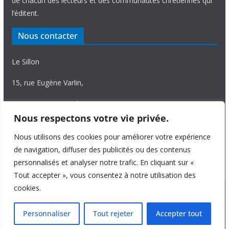
de chacun des lecteurs et des communautés chrétiennes qui
l’éditent.
Nous contacter
Le Sillon
15, rue Eugène Varlin,
87036 Limoges Cedex.
Nous respectons votre vie privée.
Tél. 05 55 06 14 15
Nous utilisons des cookies pour améliorer votre expérience
Nous écrire
de navigation, diffuser des publicités ou des contenus
personnalisés et analyser notre trafic. En cliquant sur «
Tout accepter », vous consentez à notre utilisation des
cookies.
Copyright © 2026
Le Sillon
. All rights reserved.
Personnaliser
Tout rejeter
Accepter tout
Theme:
ColorMag Pro
by ThemeGrill. Powered by
WordPress
.