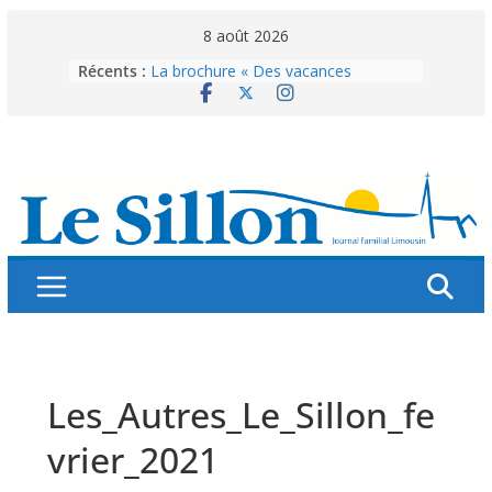
Skip
8 août 2026
to
Récents :
La brochure « Des vacances
content
autrement »
Les grandes tablées : 100 000
personnes à table pour célébrer 80
ans de Fraternité
Splendeurs murales de nos églises
Abonnez-vous ! Réabonnez-vous !
Vie du Parvis des Clarisses
Les_Autres_Le_Sillon_fe
vrier_2021