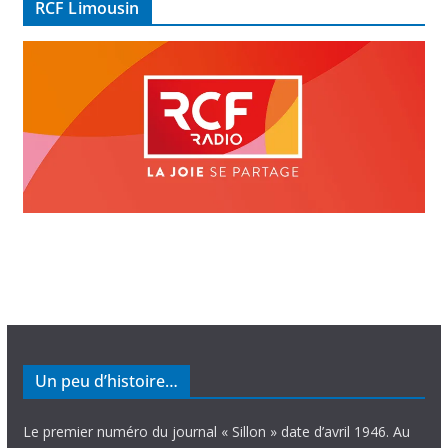
RCF Limousin
o
Un peu d’histoire…
Le premier numéro du journal « Sillon » date d’avril 1946. Au