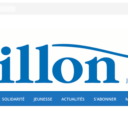
er 80
lises
us !
SOLIDARITÉ
JEUNESSE
ACTUALITÉS
S’ABONNER