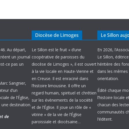
Diocèse de Limoges
Le Sillon auj
946. Au départ,
Le Sillon est le fruit « d’une
En 2026, l’Associ
créent un journal
coopérative de paroisses du
Le Sillon, éditric
’est-ce pas un
diocèse de Limoges », il est ouvert
héritière des fond
à la vie locale en Haute-Vienne et
dans les mêmes 
en Creuse. Il est enraciné dans
orientation.
 Marc Sangnier,
l’histoire limousine. Il offre un
ateur d’un
Édité chaque mois
regard humain, spirituel et chrétien
ale de l’Église,
l’histoire locale 
sur les évènements de la société
 une destination.
chacun des lecte
et de l’Église. Il joue un rôle de «
communautés chr
vitrine » de la vie de l’Église
et de
l’éditent.
paroissiale et diocésaine…