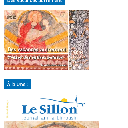
Des vacances autrement
À la Une !