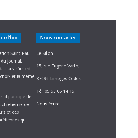
ourd’hui
Nous contacter
ation Saint-Paul-
Le Sillon
e du journal,
15, rue Eugène Varlin,
ateurs, s’inscrit
choix et la même
87036 Limoges Cedex.
Tél. 05 55 06 14 15
, il participe de
Nous écrire
et chrétienne de
urs et des
étiennes qui