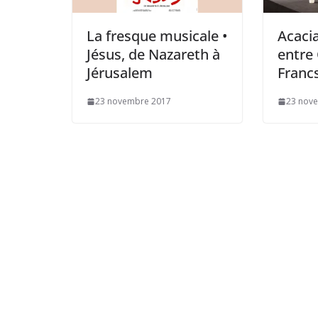
La fresque musicale •
Acacia
Jésus, de Nazareth à
entre 
Jérusalem
Franc
23 novembre 2017
23 nov