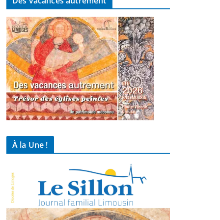
Des vacances autrement
À la Une !