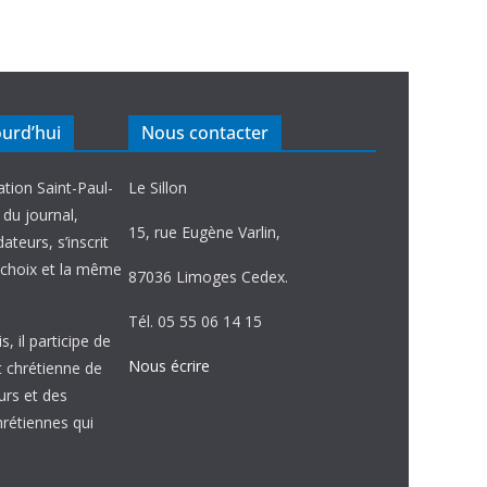
ourd’hui
Nous contacter
ation Saint-Paul-
Le Sillon
e du journal,
15, rue Eugène Varlin,
ateurs, s’inscrit
choix et la même
87036 Limoges Cedex.
Tél. 05 55 06 14 15
, il participe de
Nous écrire
et chrétienne de
urs et des
étiennes qui