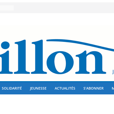
er 80
lises
us !
SOLIDARITÉ
JEUNESSE
ACTUALITÉS
S’ABONNER