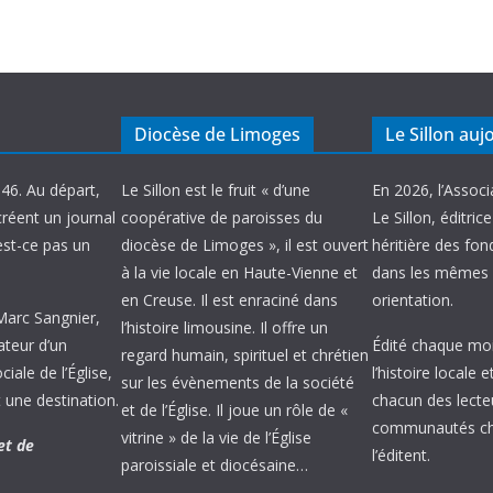
Diocèse de Limoges
Le Sillon auj
946. Au départ,
Le Sillon est le fruit « d’une
En 2026, l’Associ
créent un journal
coopérative de paroisses du
Le Sillon, éditric
’est-ce pas un
diocèse de Limoges », il est ouvert
héritière des fond
à la vie locale en Haute-Vienne et
dans les mêmes 
en Creuse. Il est enraciné dans
orientation.
 Marc Sangnier,
l’histoire limousine. Il offre un
ateur d’un
Édité chaque mois
regard humain, spirituel et chrétien
ale de l’Église,
l’histoire locale 
sur les évènements de la société
 une destination.
chacun des lecte
et de l’Église. Il joue un rôle de «
communautés chr
vitrine » de la vie de l’Église
et de
l’éditent.
paroissiale et diocésaine…